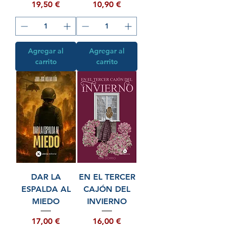
Precio
Precio
19,50 €
10,90 €
Agregar al
Agregar al
carrito
carrito
DAR LA
EN EL TERCER
ESPALDA AL
CAJÓN DEL
MIEDO
INVIERNO
Precio
Precio
17,00 €
16,00 €