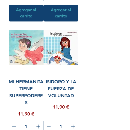
Agregar al
Agregar al
carrito
carrito
MI HERMANITA
ISIDORO Y LA
TIENE
FUERZA DE
SUPERPODERE
VOLUNTAD
S
Precio
11,90 €
Precio
11,90 €