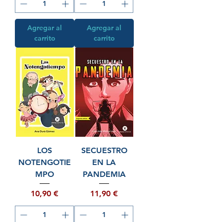
Agregar al
Agregar al
carrito
carrito
LOS
SECUESTRO
NOTENGOTIE
EN LA
MPO
PANDEMIA
Precio
Precio
10,90 €
11,90 €