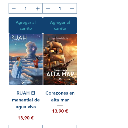
Agregar al
Agregar al
carrito
carrito
RUAH El
Corazones en
manantial de
alta mar
agua viva
Precio
13,90 €
Precio
13,90 €