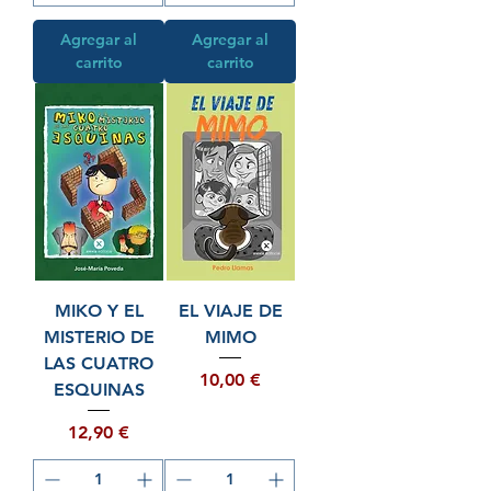
Agregar al
Agregar al
carrito
carrito
MIKO Y EL
EL VIAJE DE
MISTERIO DE
MIMO
LAS CUATRO
Precio
10,00 €
ESQUINAS
Precio
12,90 €