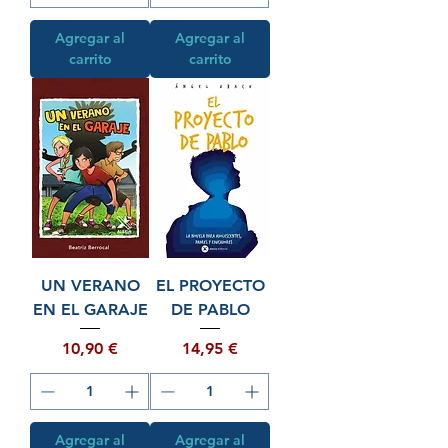
Agregar al
Agregar al
carrito
carrito
UN VERANO
EL PROYECTO
EN EL GARAJE
DE PABLO
Precio
Precio
10,90 €
14,95 €
Agregar al
Agregar al