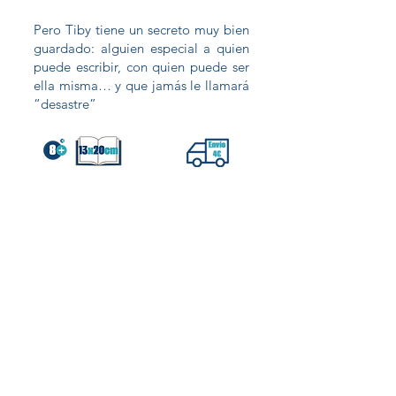
Pero Tiby tiene un secreto muy bien
guardado: alguien especial a quien
puede escribir, con quien puede ser
ella misma… y que jamás le llamará
“desastre”
Pincha en la portada para leer los
primeros capítulos
Inicio
Tienda
Colegios
Envía tu manuscrito
Contacto